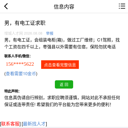
信息内容
男，有电工证求职
增城人才网 2026.08.08
举报
男，有电工证，会组装电柜(箱)，做过工厂维修；C1驾照，找
个工资在四千以上，枣强县以外需要有住宿，保险勿扰电话
联系人手机/微信：
156****5622
点击查看完整信息
(
查看需要10金币
)
特此声明：
信息真伪请自行辨别，求职应聘须谨慎，网站对此不承担任何
保证或连带责任! 希望我们的平台能为您带来更多的便利！
[
联系客服
]
[
最新找人才
]