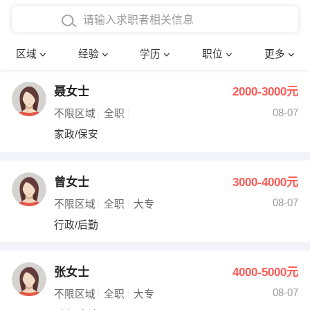
在校学生工作经验
本科
行政后勤
建筑装潢
确定
区域
经验
学历
职位
更多
三年以上工作经验
硕士
销售岗位
教师
聂女士
2000-3000元
四年以上工作经验
博士
文员
护士
08-07
不限区域
全职
五年以上工作经验
财务会计
传单派发
家政/保安
十年以上工作经验
超市零售
促销导购
曾女士
3000-4000元
网络IT
保健按摩
08-07
不限区域
全职
大专
行政/后勤
快递员
前台接待
收银员
技术员/工程师
张女士
4000-5000元
08-07
水电/机修
部门经理
不限区域
全职
大专